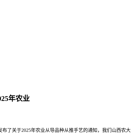
25年农业
了关于2025年农业从导品种从推手艺的通知，我们山西农大