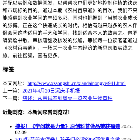
并配以实例和数据阐发，以帮帮农户们更好地控制种植的诀窍
和市场标的目的。通过本期《农村百事通》的目次，我们不只
能感遭到农业学问的丰硕多彩，同时也把握到了当前农业成长
的脉搏。正在这个快速成长的时代，相信有越来越多的农人伴
侣会因这些适用的手艺和学问，找到适合本人的致富之。包罗
编纂詹书敏、审核唐甜及核发的张旭，等候每一位读者能通过
《农村百事通》，一场关于农业生态经济的新思虑取实践之
旅。前往搜狐，查看更多。
标签
本文网址：
http://www.xzsongshi.cn/xiandainongye/941.html
上一篇：
2021年4月20日沉庆手机报
下一篇：
综述：从尝试室到餐桌一览农业生物育种
近期浏览：本新闻您曾浏览过！
捷报！《学问就是力量》原创科普做品荣获福建
2025-
02-09
2024科普册本保举！孩子们必读的98部优良之做
2025-