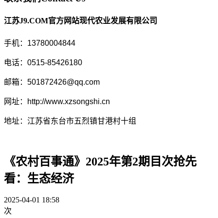
江苏J9.COM官方网站现代农业发展有限公司
手机：13780004844
电话：0515-85426180
邮箱：501872426@qq.com
网址：http://www.xzsongshi.cn
地址：江苏省东台市五烈镇甘港村十组
《农村百事通》2025年第2期目次抢先
看：生态经济
2025-04-01 18:58
次