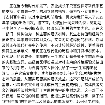
正在当今新时代布景下，农业成长不只需要保守耕做手艺
的支持，更依赖于学问的和立异的指导。做为农业专业期刊，
《农村百事通》以其专业性和前瞻性，再次为我们带来了2025
年第2期的出色目次。接下来，让我们一同先睹为快，这期期
刊中包含了一系列取农业、经济亲近相关的主要内容。正在这
一部门，樟树做为一种主要的经济树种，其生态价值和经济价
值正在近年来越来越遭到关心。文章将切磋樟树的种植、办理
及其正在现代社会中的使用，不只计较其经济效益，更着沉强
调其生态学意义，若何正在现代化的历程中和开辟樟树资本，
以实现可持续成长。本期的另一个焦点话题是关于生态鸡养殖
的实践取立异。高级兽医师松通过对林态鸡的养殖经验总结出
来的适用手艺，为泛博的农人伴侣供给了一份“生态养殖秘
笈”。正在这篇文章中，读者将领会到若何科学合理地提拔林
态鸡的质量，从而实现更高的经济效益。这不只是财产成长的
需求，也是现代农业可持续成长的主要构成部门。福建做者艾
文的独到看法则为我们了生果种植中的生财之道。这一部门不
只仅是一篇通俗的种植指南，更通过实践案例的分享，阐了然
“种对生果”的主要性以及其背后的市场潜力。若何科学种植，