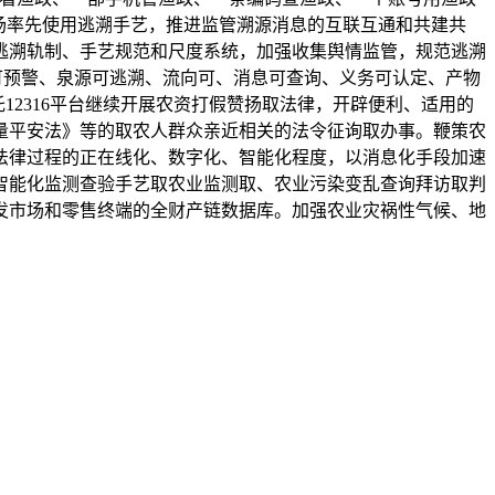
场率先使用逃溯手艺，推进监管溯源消息的互联互通和共建共
逃溯轨制、手艺规范和尺度系统，加强收集舆情监管，规范逃溯
可预警、泉源可逃溯、流向可、消息可查询、义务可认定、产物
12316平台继续开展农资打假赞扬取法律，开辟便利、适用的
量平安法》等的取农人群众亲近相关的法令征询取办事。鞭策农
法律过程的正在线化、数字化、智能化程度，以消息化手段加速
智能化监测查验手艺取农业监测取、农业污染变乱查询拜访取判
发市场和零售终端的全财产链数据库。加强农业灾祸性气候、地