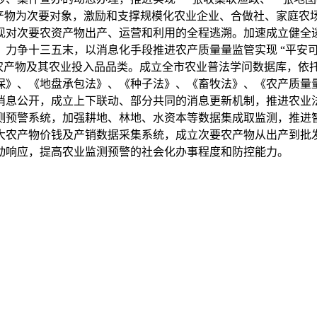
农产物为次要对象，激励和支撑规模化农业企业、合做社、家庭农
现对次要农资产物出产、运营和利用的全程逃溯。加速成立健全
。力争十三五末，以消息化手段推进农产质量量监管实现 “平安
”农产物及其农业投入品品类。成立全市农业普法学问数据库，依托
保》、《地盘承包法》、《种子法》、《畜牧法》、《农产质量
消息公开，成立上下联动、部分共同的消息更新机制，推进农业
测预警系统，加强耕地、林地、水资本等数据集成取监测，推进
大农产物价钱及产销数据采集系统，成立次要农产物从出产到批
动响应，提高农业监测预警的社会化办事程度和防控能力。