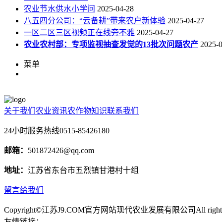
农业节水供水小学问
2025-04-28
八五四分公司：“云备耕”带来农户新体验
2025-04-27
一区二区三区视频正在线旁不雅
2025-04-27
农业农村部：专项监视抽查发觉的13批次问题农产
2025-
菜单
关于我们
农业资讯
农作物知识
联系我们
24小时服务热线
0515-85426180
邮箱：
501872426@qq.com
地址：
江苏省东台市五烈镇甘港村十组
留言给我们
Copyright©江苏J9.COM官方网站现代农业发展有限公司All rights
友情链接：