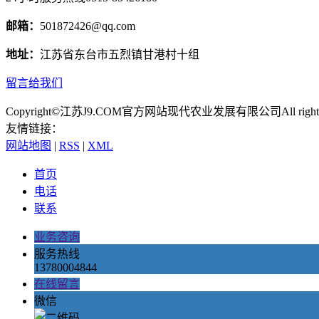
邮箱：
501872426@qq.com
地址：
江苏省东台市五烈镇甘港村十组
留言给我们
Copyright©江苏J9.COM官方网站现代农业发展有限公司All rights
友情链接：
网站地图
|
RSS
|
XML
首页
电话
联系
业务咨询
服务热线
13780004844
在线留言
微信