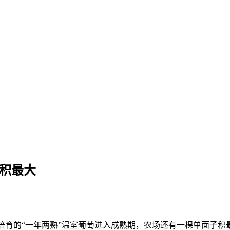
子积最大
培育的“一年两熟”温室葡萄进入成熟期，农场还有一棵单面子积