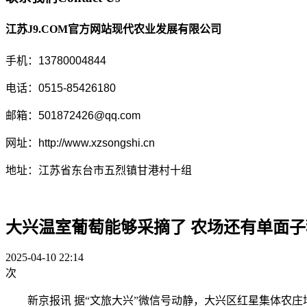
江苏J9.COM官方网站现代农业发展有限公司
手机：13780004844
电话：0515-85426180
邮箱：501872426@qq.com
网址：http://www.xzsongshi.cn
地址：江苏省东台市五烈镇甘港村十组
大兴温室葡萄能够采摘了 农场还有单面
2025-04-10 22:14
次
新京报讯 据“文旅大兴”微信号动静，大兴区红星集体农庄