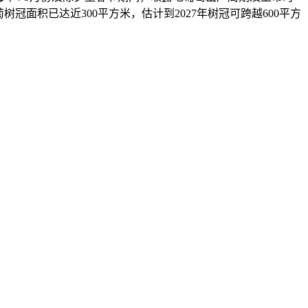
面积已达近300平方米，估计到2027年树冠可跨越600平方