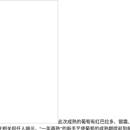
此次成熟的葡萄有红巴拉多、银霜
相关担任人暗示，“一年两熟”的新手艺使葡萄的成熟期提前到每