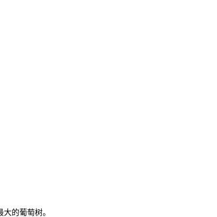
最大的葡萄树。