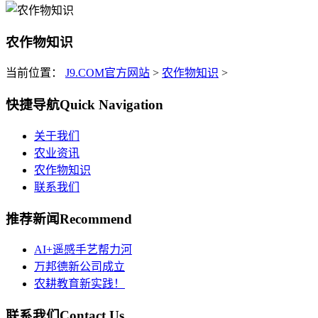
农作物知识
当前位置：
J9.COM官方网站
>
农作物知识
>
快捷导航
Quick Navigation
关于我们
农业资讯
农作物知识
联系我们
推荐新闻
Recommend
AI+遥感手艺帮力河
万邦德新公司成立
农耕教育新实践！
联系我们
Contact Us