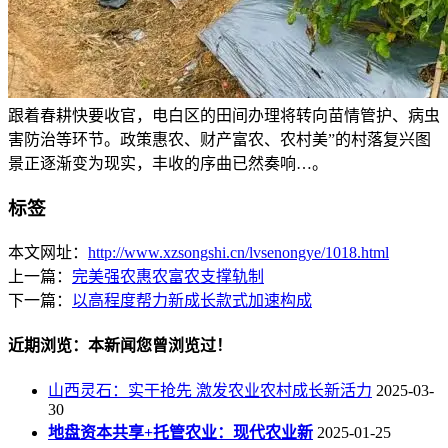
跟着春耕快要收官，电白区的田间办理将转向苗情管护、病虫
害防治等环节。政策惠农、财产富农、农村美”的村落复兴图
景正逐渐变为现实，丰收的序曲已然奏响…。
标签
本文网址：
http://www.xzsongshi.cn/lvsenongye/1018.html
上一篇：
完美强农惠农富农支撑轨制
下一篇：
以高程度帮力新成长款式加速构成
近期浏览：本新闻您曾浏览过！
山西灵石：实干抢先 激发农业农村成长新活力
2025-03-
30
地盘资本共享+托管农业：现代农业新
2025-01-25