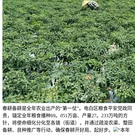
春耕备耕是全年农业出产的“第一仗”。电白区粮食平安党政同
责，锚定全年粮食播种69。051万亩、产量27。233万吨的方
针，将使命细化分化至各镇（街道），并通过疏浚农渠、整田
备耕、良种推广等行动，确保春耕开好局、起好步。
“本年