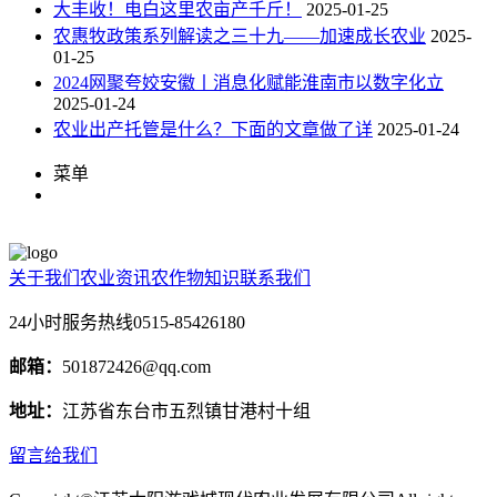
大丰收！电白这里农亩产千斤！
2025-01-25
农惠牧政策系列解读之三十九——加速成长农业
2025-
01-25
2024网聚夸姣安徽丨消息化赋能淮南市以数字化立
2025-01-24
农业出产托管是什么？下面的文章做了详
2025-01-24
菜单
关于我们
农业资讯
农作物知识
联系我们
24小时服务热线
0515-85426180
邮箱：
501872426@qq.com
地址：
江苏省东台市五烈镇甘港村十组
留言给我们